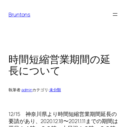
内
容
Bruntons
を
ス
キ
ッ
プ
時間短縮営業期間の延
長について
執筆者:
admin
カテゴリ:
未分類
12/15 神奈川県より時間短縮営業期間延長の
要請があり、2020.12.18〜2021.1.11までの期間は