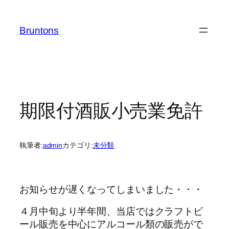
内
容
Bruntons
を
ス
キ
ッ
プ
期限付酒販小売業免許
執筆者:
admin
カテゴリ:
未分類
お知らせが遅くなってしまいました・・・
４月中旬より半年間、当店ではクラフトビ
ール販売を中心にアルコール類の販売がで