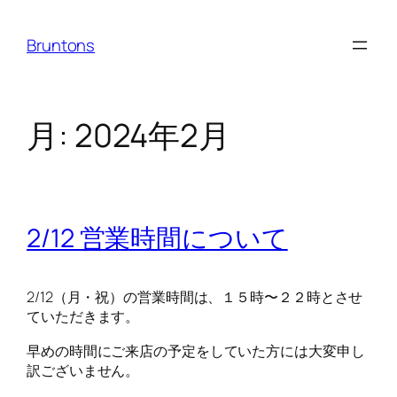
内
容
Bruntons
を
ス
キ
ッ
月:
2024年2月
プ
2/12 営業時間について
2/12（月・祝）の営業時間は、１５時〜２２時とさせ
ていただきます。
早めの時間にご来店の予定をしていた方には大変申し
訳ございません。