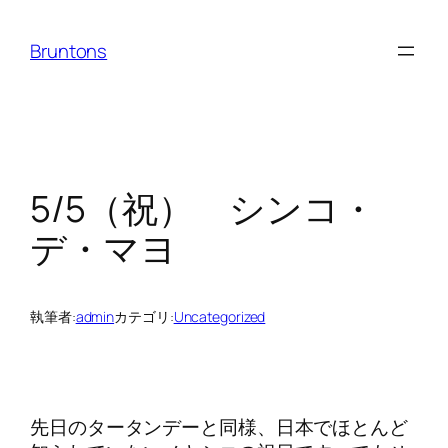
内
容
Bruntons
を
ス
キ
ッ
プ
5/5（祝） シンコ・
デ・マヨ
執筆者:
admin
カテゴリ:
Uncategorized
先日のタータンデーと同様、日本でほとんど