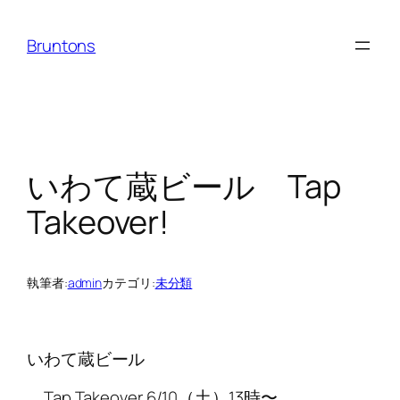
内
容
Bruntons
を
ス
キ
ッ
プ
いわて蔵ビール Tap
Takeover!
執筆者:
admin
カテゴリ:
未分類
いわて蔵ビール
Tap Takeover 6/10（土）13時〜