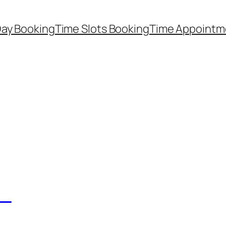
Day Booking
Time Slots Booking
Time Appointm
イ