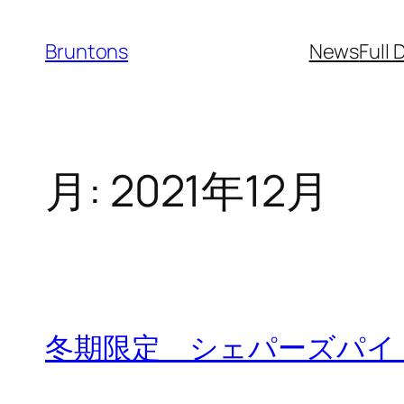
内
容
Bruntons
News
Full 
を
ス
キ
ッ
月:
2021年12月
プ
冬期限定 シェパーズパ