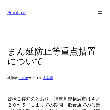
内
容
Bruntons
を
ス
キ
ッ
プ
まん延防止等重点措置
について
執筆者:
admin
カテゴリ:
未分類
皆様ご存知のとおり、神奈川県横浜市は４／
２０〜５／１１までの期間、飲食店での営業