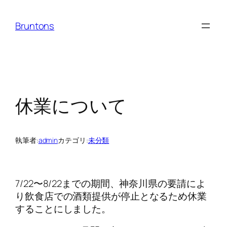
内
容
Bruntons
を
ス
キ
ッ
プ
休業について
執筆者:
admin
カテゴリ:
未分類
7/22〜8/22までの期間、神奈川県の要請によ
り飲食店での酒類提供が停止となるため休業
することにしました。