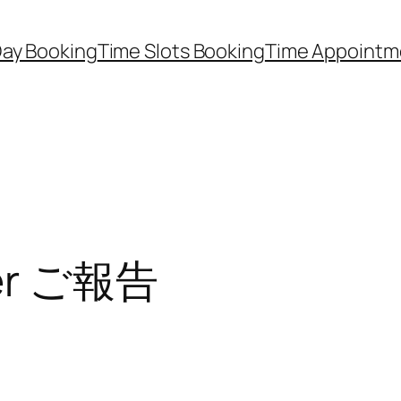
Day Booking
Time Slots Booking
Time Appointm
ver ご報告