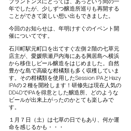
ブラントンズにとっては、あっという間の一
年でしたが、少しずつ醸造所巡りも再開する
ことができて楽しい想い出もできました。
今回のお知らせは、年明けすぐのイベント開
催についてです。
石川町駅元町口を出てすぐ左側２階の七草元
店主が、愛媛県瀬戸内海にある興居島へ横浜
から移住しビール醸造をはじめました。自然
豊かな島で高級な柑橘類も多く収穫していま
す。その柑橘類を使用したSession IPAとHazy
IPAの２種を開栓します！研修先は現在人気の
DD4DでIPAを得意とした醸造所、どのような
ビールが出来上がったのかとても楽しみで
す。
１月７日（土）は七草の日でもあり、何か運
命を感じるかも・・・