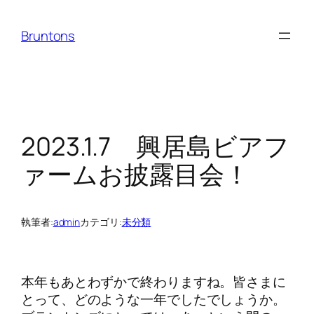
内
容
Bruntons
を
ス
キ
ッ
プ
2023.1.7 興居島ビアフ
ァームお披露目会！
執筆者:
admin
カテゴリ:
未分類
本年もあとわずかで終わりますね。皆さまに
とって、どのような一年でしたでしょうか。