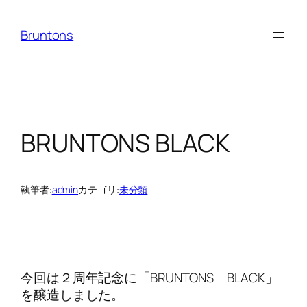
内
容
Bruntons
を
ス
キ
ッ
プ
BRUNTONS BLACK
執筆者:
admin
カテゴリ:
未分類
今回は２周年記念に「BRUNTONS BLACK」
を醸造しました。